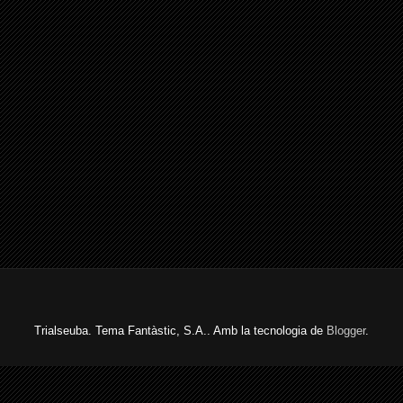
Trialseuba. Tema Fantàstic, S.A.. Amb la tecnologia de
Blogger
.