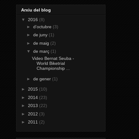
Arxiu del blog
▼
2016
(8)
►
d’octubre
(3)
►
de juny
(1)
►
de maig
(2)
▼
de març
(1)
Video Bernat Seuba -
World Biketrial
Championship ...
►
de gener
(1)
►
2015
(10)
►
2014
(23)
►
2013
(22)
►
2012
(3)
►
2011
(2)