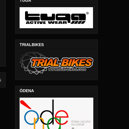
TUGA
TRIALBIKES
s
ÒDENA