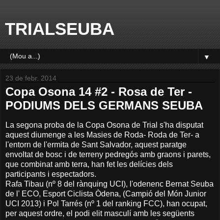
TRIALSEUBA
▼
23 de febr. 2014
Copa Osona 14 #2 - Rosa de Ter -
PODIUMS DELS GERMANS SEUBA
La segona proba de la Copa Osona de Trial s'ha disputat
aquest diumenge a les Masies de Roda- Roda de Ter- a
l'entorn de l'ermita de Sant Salvador, aquest paratge
envoltat de bosc i de terreny pedregós amb graons i parets,
que combinat amb terra, han fet les delícies dels
participants i espectadors.
Rafa Tibau (nº 8 del rànquing UCI), l'odenenc Bernat Seuba
de l' ECO, Esport Ciclista Òdena, (Campió del Món Junior
UCI 2013) i Pol Tarrés (nº 1 del ranking FCC), han ocupat,
per aquest ordre, el podi elit masculí amb les següents